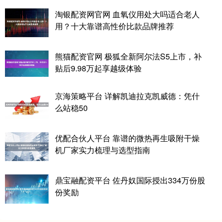
淘银配资网官网 血氧仪用处大吗适合老人
用？十大靠谱高性价比款品牌推荐
熊猫配资官网 极狐全新阿尔法S5上市，补
贴后9.98万起享越级体验
京海策略平台 详解凯迪拉克凯威德：凭什
么站稳50
优配合伙人平台 靠谱的微热再生吸附干燥
机厂家实力梳理与选型指南
鼎宝融配资平台 佐丹奴国际授出334万份股
份奖励