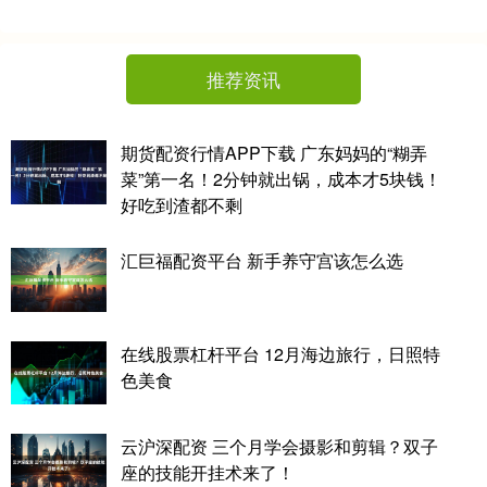
推荐资讯
期货配资行情APP下载 广东妈妈的“糊弄
菜”第一名！2分钟就出锅，成本才5块钱！
好吃到渣都不剩
汇巨福配资平台 新手养守宫该怎么选
在线股票杠杆平台 12月海边旅行，日照特
色美食
云沪深配资 三个月学会摄影和剪辑？双子
座的技能开挂术来了！