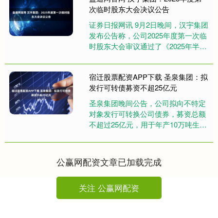
次临时股东大会决议公告
证券日报网讯 9月2日晚间，汉宇集团
发布公告称，公司2025年度第一次临
时股东大会审议通过了《2025年半年
度利润分配预案》等多项议案。....
宿迁股票配资APP下载 圣泉集团：拟
发行可转债募资不超25亿元
圣泉集团晚间公告，公司拟向不特定
对象发行可转换公司债券，募资总额
不超过25亿元，用于年产10万吨生物
基硬碳负极材料项目、研发中心项目
以及补充流动资金。 举报 相....
公赢网配资文章已加载完成
关注 公赢网配资