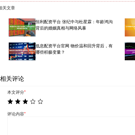
相关文章
恒利配资平台 张纪中与杜星霖：年龄鸿沟
背后的婚姻真相与网络风暴
低息配资平台官网 物价温和回升背后，有
哪些积极变量？
相关评论
本文评分
*
评论内容
*