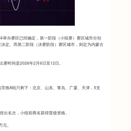
乐部杯举办赛区已经确定，第一阶段（小组赛）赛区城市分别
签决定。而第二阶段（决赛阶段）赛区城市，则定为内蒙古
赛时间是2026年2月6日至12日。
导致A组只剩下：北京、山东、青岛、广厦、天津，5支
制排出名次，小组前两名获得晋级资格。
万元。