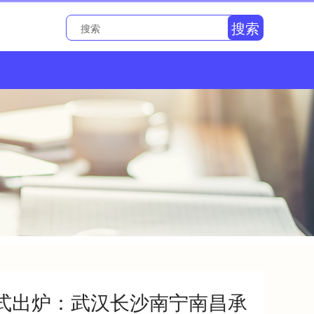
搜索
正式出炉：武汉长沙南宁南昌承