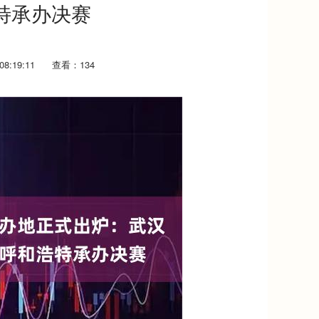
特承办决赛
8:19:11
查看：134