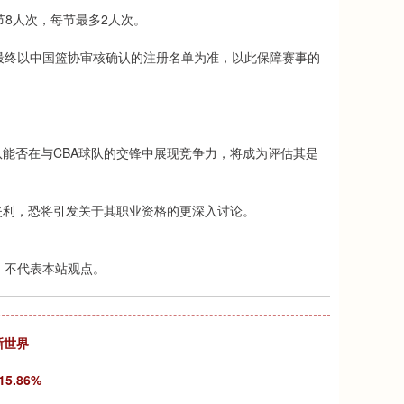
节8人次，每节最多2人次。
，最终以中国篮协审核确认的注册名单为准，以此保障赛事的
队能否在与CBA球队的交锋中展现竞争力，将成为评估其是
中失利，恐将引发关于其职业资格的更深入讨论。
，不代表本站观点。
晰世界
5.86%