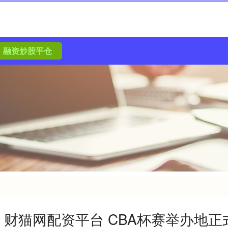
融资炒股平仓
财猫网配资平台 CBA杯赛举办地