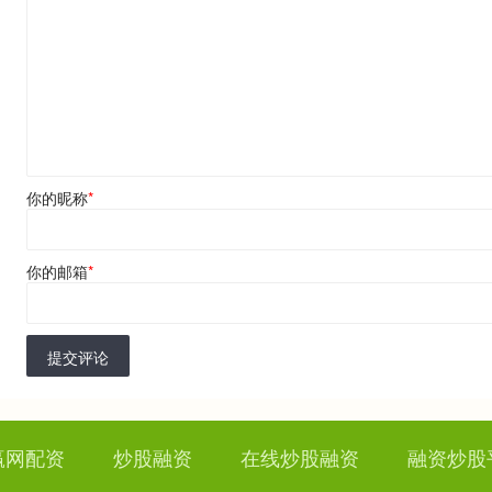
你的昵称
*
你的邮箱
*
提交评论
赢网配资
炒股融资
在线炒股融资
融资炒股