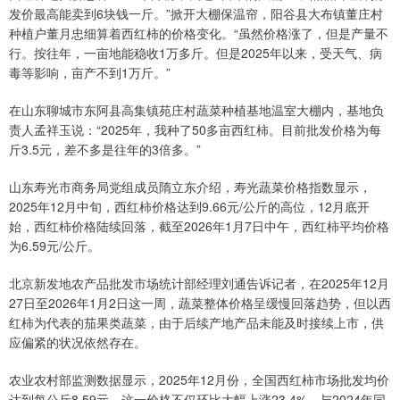
发价最高能卖到6块钱一斤。”掀开大棚保温帘，阳谷县大布镇董庄村
种植户董月忠细算着西红柿的价格变化。“虽然价格涨了，但是产量不
行。按往年，一亩地能稳收1万多斤。但是2025年以来，受天气、病
毒等影响，亩产不到1万斤。”
在山东聊城市东阿县高集镇苑庄村蔬菜种植基地温室大棚内，基地负
责人孟祥玉说：“2025年，我种了50多亩西红柿。目前批发价格为每
斤3.5元，差不多是往年的3倍多。”
山东寿光市商务局党组成员隋立东介绍，寿光蔬菜价格指数显示，
2025年12月中旬，西红柿价格达到9.66元/公斤的高位，12月底开
始，西红柿价格陆续回落，截至2026年1月7日中午，西红柿平均价格
为6.59元/公斤。
北京新发地农产品批发市场统计部经理刘通告诉记者，在2025年12月
27日至2026年1月2日这一周，蔬菜整体价格呈缓慢回落趋势，但以西
红柿为代表的茄果类蔬菜，由于后续产地产品未能及时接续上市，供
应偏紧的状况依然存在。
农业农村部监测数据显示，2025年12月份，全国西红柿市场批发均价
达到每公斤8.59元。这一价格不仅环比大幅上涨23.4%，与2024年同