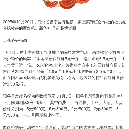
2025年12月29日，河北省肃宁县万里镇一家蔬菜种植合作社的社员在
分拣收获的西红柿。新华社记者 杨世尧摄
上涨势头强劲
1月8日，在山东聊城阳谷县城区的南街农贸市场，西红柿摊位前围了
不少询价的顾客。“本地硬粉西红柿5元一斤，精品果要6.5元一斤，比
去年贵了近一倍。”56岁的摊主李桂芳指着产自本地的西红柿介绍，进
货价从2025年同期的每斤1.6元至1.9元涨到现在每斤2.5元至3.8元。
而在阳谷县城区最大的利客来购物中心内，包装好的精品西红柿售价
达6.99元/斤。
阳谷县发改局提供的数据显示，1月7日，阳谷县所监测的蔬菜品种与
上月同期相比8升4降5平，其中白萝卜、西红柿、土豆、大葱、大蒜
价格分别为1.5元/500克、5元/500克、2元/500克、2元/500克、5
元/500克，与上月同期相比持平。
西红柿地头价怎样？“一个月前，我这1亩半的大棚里，精品西红柿批