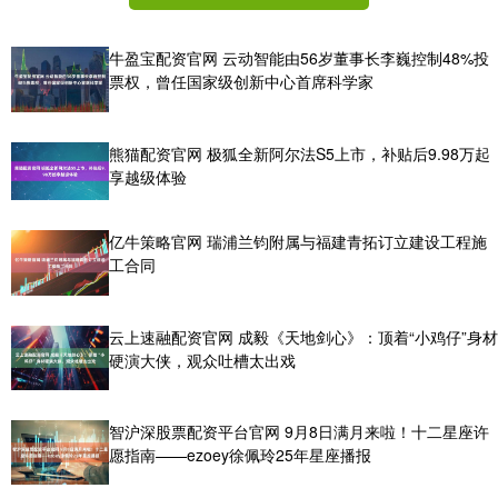
牛盈宝配资官网 云动智能由56岁董事长李巍控制48%投
票权，曾任国家级创新中心首席科学家
熊猫配资官网 极狐全新阿尔法S5上市，补贴后9.98万起
享越级体验
亿牛策略官网 瑞浦兰钧附属与福建青拓订立建设工程施
工合同
云上速融配资官网 成毅《天地剑心》：顶着“小鸡仔”身材
硬演大侠，观众吐槽太出戏
智沪深股票配资平台官网 9月8日满月来啦！十二星座许
愿指南——ezoey徐佩玲25年星座播报