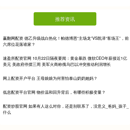
推荐资讯
赢翻网配资 德乙升级战白热化！帕德博恩“主场龙”VS凯泽“客场王”，前
六席位花落谁家？
速盈所配资官网 10月22日隔夜要闻：黄金暴跌 微软CEO年薪接近1亿
美元 美政府停摆三周 美军火商称俄乌巴以冲突推动利润增长
网上配资开户平台 王母娘娘为何害怕泰山奶奶她妈？
低息配资平台官网 物价温和回升背后，有哪些积极变量？
配资炒股官网 如果有人这么对你，还是别联系了，没意义_爸妈_孩子_
什么