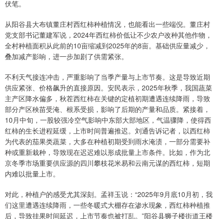
伏笔。
从阳谷县大布镇董庄村西红柿种植情况，也能看出一些端倪。董庄村
党支部书记董建军说，2024年西红柿价低让不少农户改种其他作物，
全村种植面积从此前的10亩缩减到2025年的8亩。基础供应量减少，
叠加减产影响，进一步加剧了供需紧张。
不利天气接连冲击，严重影响了当季产量与上市节奏。这是导致近期
供应紧张、价格飙升的直接原因。安民表示，2025年秋季，我国蔬菜
主产区降水偏多，秋茬西红柿在关键的定植初期遭遇连续降雨，导致
部分产区秧苗受淹、根系受损，影响了后期的产量和品质。紧接着，
10月中旬，一股较强冷空气影响中东部大部地区，气温骤降，使得西
红柿的生长进程延缓，上市时间普遍推迟。刘通告诉记者，以西红柿
为代表的茄果类蔬菜，大多在种植初期受到雨水淹渍，一部分需要补
种或重新栽种，导致现在迟迟难以形成批量上市条件。比如，作为北
京冬季市场重要供应源的四川攀枝花米易和云南元谋的西红柿，短期
内难以批量上市。
对此，种植户的感受尤其深刻。孟祥玉说：“2025年9月底10月初，我
们这里遭遇连续降雨，一些冬暖式大棚存在渗水现象，西红柿种植推
后，导致挂果时间延迟，上市节奏也被打乱。”阳谷县狮子楼街道王楼