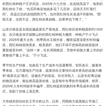
村西红柿种植户王济武说，2025年六七月份，在连续高温下，地里的
西红柿生了病，“光买药每亩地就多花了几百块，还得天天盯着打
药”。高温过后的连续阴雨天气，也对西红柿生长造成不利影响。“阴
雨天多，光照不足，西红柿坐果就晚，挂果率也下降了。”
山东沂南县是全国设施蔬菜生产基地县，西红柿目前种植面积约1000
亩。在沂南县张庄镇辉山村的西红柿种植大棚里，种植户于小飞介
绍，2025年夏天太热，秋季雨水又格外多，棚里温度湿度长时间偏
高，西红柿秧苗病害多、根系易烂，他们不得不把病死的秧苗拔掉，
重新接茬补种。“这样一来，生长周期推迟，导致年前能大量上市的好
果整体产量上不去。”于小飞说。
季节性生产转换，也推高了生产成本与流通费用。安民表示，随着冬
季来临，北方露地生产结束，蔬菜供应主要转向成本更高的设施大棚
和“南菜北运”模式。设施生产的保温、补光等投入，以及长距离运输
的物流成本，都会推高蔬菜价格，这是每年冬季的市场规律。然而，
2025年入冬时间较常年偏早，西红柿提前切换到冬季高成本供应模
式，加剧了价格上涨态势。
大布镇农技站站长王芳分析认为，以前，同期南方蔬菜能占市场三