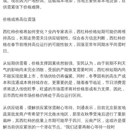
成。现在因为产地价高、运输成本增加，当地主要依靠本地货源，在
供需紧张下价格难降。
价格或将高位震荡
西红柿价格将如何变化？业内专家表示，西红柿价格短期可能仍将维
持高位，长期走势需关注供应链韧性。综合各方信息判断，西红柿价
格在春节前维持高位运行的可能性较大，回落至常年同期水平尚需时
日。
从短期供需看，价格支撑因素依然较强。安民认为，由于前期不利天
气的影响尚未完全消散，受损的产能恢复需要时间，西红柿短期内尚
不能实现批量上市，市场供给仍将偏紧。同时，冬季固有的高生产成
本和流通成本将持续存在。更重要的是，随着春节临近，节日消费需
求将进入传统旺季，旺盛的市场需求将对价格形成有力支撑。因此，
后市西红柿市场价格仍将处于高位运行区间。
从供应链看，缓解供应紧张需耐心等待。刘通表示，目前北京新发地
蔬菜批发商户寄希望于河北衡水地区，那里在秋季受淹后进行了重新
栽种，其西红柿的批量上市期可能早于四川、云南产区，这或许是缓
解当前供应紧张的一个潜在节点。“我们还要再耐心等待一段时