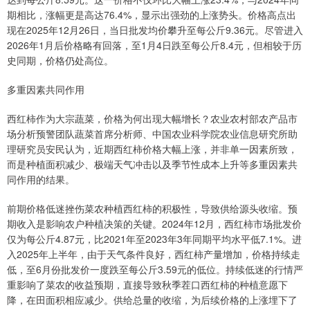
期相比，涨幅更是高达76.4%，显示出强劲的上涨势头。价格高点出
现在2025年12月26日，当日批发均价攀升至每公斤9.36元。尽管进入
2026年1月后价格略有回落，至1月4日跌至每公斤8.4元，但相较于历
史同期，价格仍处高位。
多重因素共同作用
西红柿作为大宗蔬菜，价格为何出现大幅增长？农业农村部农产品市
场分析预警团队蔬菜首席分析师、中国农业科学院农业信息研究所助
理研究员安民认为，近期西红柿价格大幅上涨，并非单一因素所致，
而是种植面积减少、极端天气冲击以及季节性成本上升等多重因素共
同作用的结果。
前期价格低迷挫伤菜农种植西红柿的积极性，导致供给源头收缩。预
期收入是影响农户种植决策的关键。2024年12月，西红柿市场批发价
仅为每公斤4.87元，比2021年至2023年3年同期平均水平低7.1%。进
入2025年上半年，由于天气条件良好，西红柿产量增加，价格持续走
低，至6月份批发价一度跌至每公斤3.59元的低位。持续低迷的行情严
重影响了菜农的收益预期，直接导致秋季茬口西红柿的种植意愿下
降，在田面积相应减少。供给总量的收缩，为后续价格的上涨埋下了