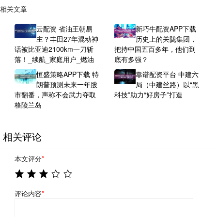
相关文章
云配资 省油王朝易
新巧牛配资APP下载
主？丰田27年混动神
历史上的关陇集团，
话被比亚迪2100km一刀斩
把持中国五百多年，他们到
落！_续航_家庭用户_燃油
底有多强？
恒盛策略APP下载 特
靠谱配资平台 中建六
朗普预测未来一年股
局（中建丝路）以“黑
市翻番，声称不会武力夺取
科技”助力“好房子”打造
格陵兰岛
相关评论
本文评分
*
评论内容
*