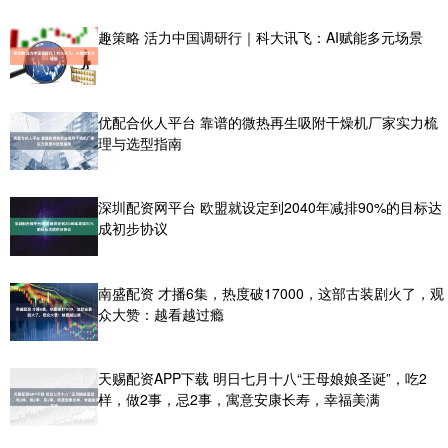
趣策略 活力中国调研行｜科大讯飞：AI赋能多元场景
优配合伙人平台 靠谱的微热再生吸附干燥机厂家实力梳
理与选型指南
深圳配资网平台 欧盟就设定到2040年减排90%的目标达
成初步协议
南盛配资 才播6集，热度破17000，这部古装剧火了，观
众大赞：越看越过瘾
天赐配资APP下载 明日七月十八“王母娘娘圣诞”，吃2
样，做2事，忌2事，寓意安康长寿，幸福美满